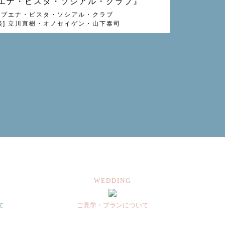
エナ・ビスタ・ソシアル・クラブ』
] ブエナ・ビスタ・ソシアル・クラブ
] 立川直樹・オノセイゲン・山下泰司
WEDDING
て
ご見学・プランについて