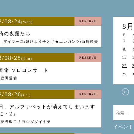
2/08/24
RESERVE
(Wed)
8
崎の夜露たち
月
1
] ザイマ〜ス/越路よう子とザ★エレガンツ/白崎映美
8
2/08/25
15
RESERVE
(Thu)
22
道倫 ソロコンサート
29
] 豊田道倫
2/08/26
RESERVE
(Fri)
日、アルファベットが消えてしまいます
に・2」
] 灰野敬二 / ヨシダダイキチ
イベント