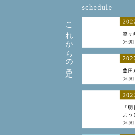
schedule
これからの予定
202
釜ヶ
[出演
202
豊田
[出演
202
「明
よう
[出演