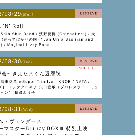
2/08/29
RESERVE
(Mon)
 ‘N’ Roll
Shin Shin Band / 濱野夏椰 (Gateballers) / 大
(踊ってばかりの国) / Jan Urila Sas (jan and
) / Magical Lizzy Band
2/08/30
RESERVE
(Tue)
SOLD OUT
縁会~ きよたまくん還暦祝
 清田益章 ∞Super Trinity∞［KNOB / NATA /
LY］ ヨシダダイキチ 矢口壹琅（プロレスラー・ミュ
ャン） 越路よう子
2/08/31
RESERVE
(Wed)
ム・ヴェンダース
ーマスターBlu-ray BOXⅢ 特別上映