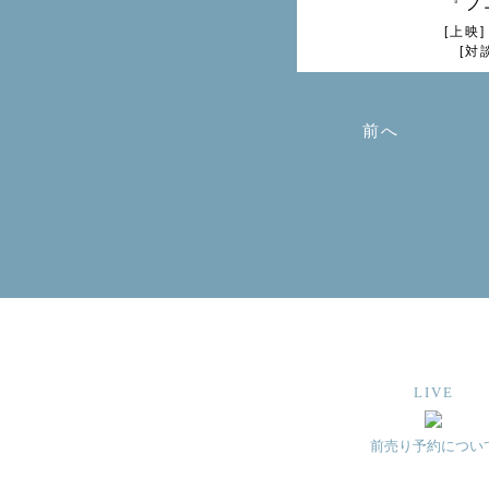
『ブ
[上映
[対談
前へ
LIVE
前売り予約につい