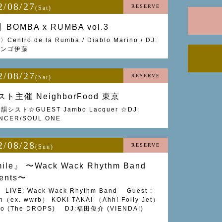
2/08/27
RESERVE
(Sat)
BOMBA x RUMBA vol.3
entro de la Rumba / Diablo Marino / DJ:
ォンゴ伊藤
2/08/27
RESERVE
(Sat)
ト主催 NeighborFood 東京
 韻シスト☆GUEST Jambo Lacquer ☆DJ:
NCER/SOUL ONE
2/08/28
RESERVE
(Sun)
ile』‬ 〜Wack Wack Rhythm Band
sents〜
 LIVE: Wack Wack Rhythm Band Guest :
n（ex. wwrb） KOKI TAKAI （Ahh! Folly Jet）
ko (The DROPS) DJ:福田俊介 (VIENDA!)