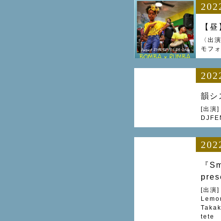
202
【昼】
〈出演〉C
モフ
202
韻シス
[出演]
DJFE
202
『Sm
pre
[出演]
Lemo
Taka
tete