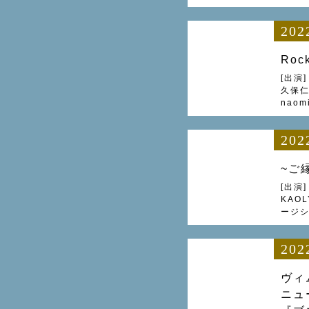
202
Rock
[出演] 
久保仁 
naomi
202
~ご
[出演]
KAO
ージシ
202
ヴィ
ニュ