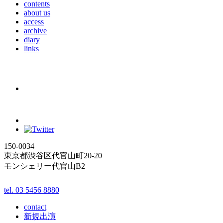
contents
about us
access
archive
diary
links
150-0034
東京都渋谷区代官山町20-20
モンシェリー代官山B2
tel. 03 5456 8880
contact
新規出演