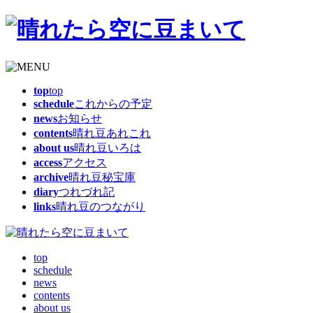
top
top
schedule
これからの予定
news
お知らせ
contents
晴れ豆あれこれ
about us
晴れ豆いろは
access
アクセス
archive
晴れ豆秘宝庫
diary
つれづれ記
links
晴れ豆のつながり
top
schedule
news
contents
about us