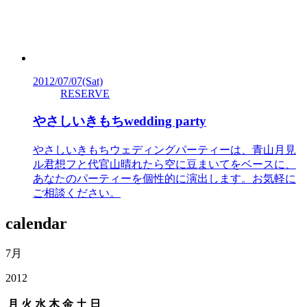
2012/07/07
(Sat)
RESERVE
やさしいきもちwedding party
やさしいきもちウェディングパーティーは、青山月見
ル君想フと代官山晴れたら空に豆まいてをベースに、
あなたのパーティーを個性的に演出します。お気軽に
ご相談ください。
calendar
7月
2012
月
火
水
木
金
土
日