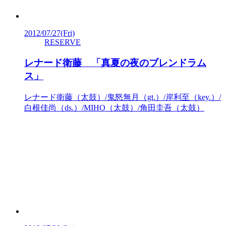
2012/07/27
(Fri)
RESERVE
レナード衛藤 「真夏の夜のブレンドラム
ス」
レナード衛藤（太鼓）/鬼怒無月（gt.）/岸利至（key.）/
白根佳尚（ds.）/MIHO（太鼓）/角田圭吾（太鼓）