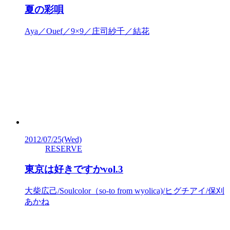
夏の彩唄
Aya／Ouef／9×9／庄司紗千／結花
2012/07/25
(Wed)
RESERVE
東京は好きですかvol.3
大柴広己/Soulcolor（so-to from wyolica)/ヒグチアイ/保刈
あかね