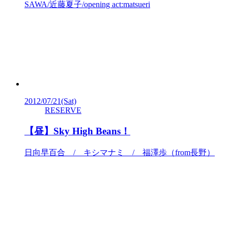
SAWA/近藤夏子/opening act:matsueri
2012/07/21
(Sat)
RESERVE
【昼】Sky High Beans！
日向早百合 / キシマナミ / 福澤歩（from長野）