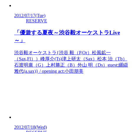
2012/07/17
(Tue)
RESERVE
「優遊する夏夜～渋谷毅オーケストラLive
～」
渋谷毅オーケストラ{渋谷 毅（P,Or）松風鉱一
（Sax,Fl））峰厚介(Ts)津上研太（Sax）松本 治（Tb）
石渡明廣（G）上村勝正（B）外山 明（Ds）guest:纐纈
雅代(a.sax)} / opening act:小田朋美
2012/07/18
(Wed)