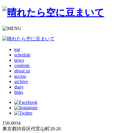
top
schedule
news
contents
about us
access
archive
diary
links
150-0034
東京都渋谷区代官山町20-20