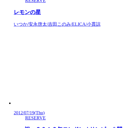
RESERVE
レモンの星
いつか/安永啓太/吉田このみ/ELICA/小貫諒
2012/07/19
(Thu)
RESERVE