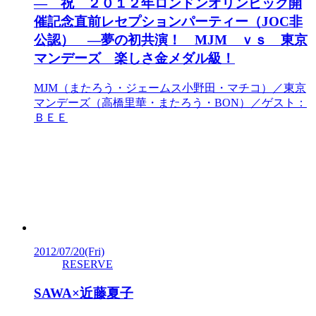
― 祝 ２０１２年ロンドンオリンピック開
催記念直前レセプションパーティー（JOC非
公認） ―夢の初共演！ MJM ｖｓ 東京
マンデーズ 楽しさ金メダル級！
MJM（またろう・ジェームス小野田・マチコ）／東京
マンデーズ（高橋里華・またろう・BON）／ゲスト：
ＢＥＥ
2012/07/20
(Fri)
RESERVE
SAWA×近藤夏子