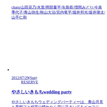
charu/山田花乃/水里/岡部量平/矢島藍/増岡みどり/今泉
季代子/青山弥生/秋山大治/宮内竜平/堀井邦光/坂井珋太/
山手仁和
2012/07/29
(Sun)
RESERVE
やさしいきもちwedding party
やさしいきもちウェディングパーティーは、青山月見
ル君想フと代官山晴れたら空に豆まいてをベースに、