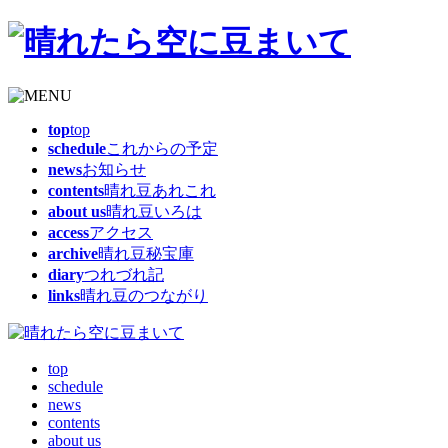
top
top
schedule
これからの予定
news
お知らせ
contents
晴れ豆あれこれ
about us
晴れ豆いろは
access
アクセス
archive
晴れ豆秘宝庫
diary
つれづれ記
links
晴れ豆のつながり
top
schedule
news
contents
about us