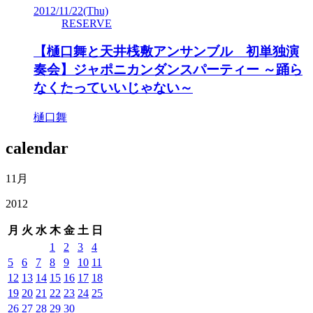
2012/11/22
(Thu)
RESERVE
【樋口舞と天井桟敷アンサンブル 初単独演
奏会】ジャポニカンダンスパーティー ～踊ら
なくたっていいじゃない～
樋口舞
calendar
11月
2012
月
火
水
木
金
土
日
1
2
3
4
5
6
7
8
9
10
11
12
13
14
15
16
17
18
19
20
21
22
23
24
25
26
27
28
29
30