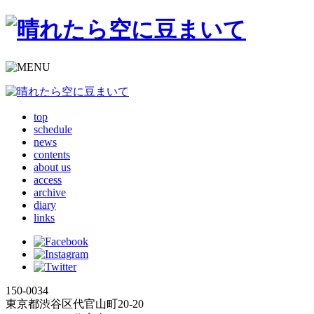
top
schedule
news
contents
about us
access
archive
diary
links
150-0034
東京都渋谷区代官山町20-20