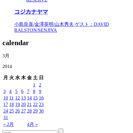
コジカナヤマ
小島良喜/金澤英明/山木秀夫 ゲスト：DAVID
RALSTON/SENJIYA
calendar
3月
2014
月
火
水
木
金
土
日
1
2
3
4
5
6
7
8
9
10
11
12
13
14
15
16
17
18
19
20
21
22
23
24
25
26
27
28
29
30
31
« 2月
4月 »