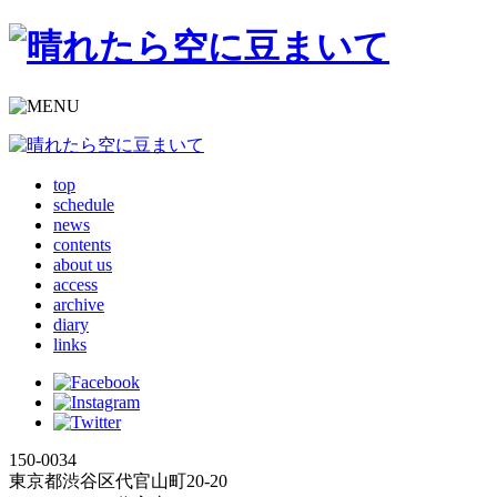
top
schedule
news
contents
about us
access
archive
diary
links
150-0034
東京都渋谷区代官山町20-20