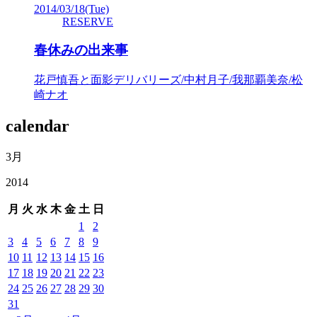
2014/03/18
(Tue)
RESERVE
春休みの出来事
花戸慎吾と面影デリバリーズ/中村月子/我那覇美奈/松
崎ナオ
calendar
3月
2014
月
火
水
木
金
土
日
1
2
3
4
5
6
7
8
9
10
11
12
13
14
15
16
17
18
19
20
21
22
23
24
25
26
27
28
29
30
31