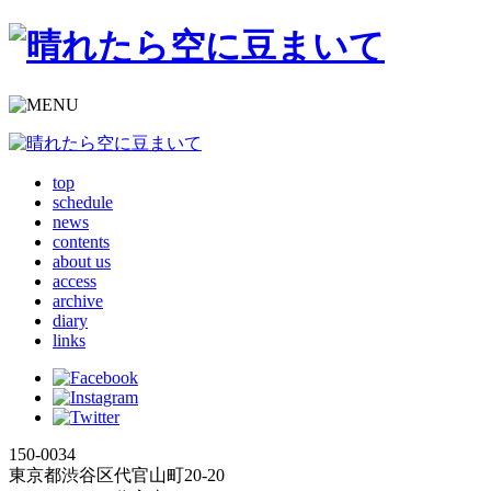
top
schedule
news
contents
about us
access
archive
diary
links
150-0034
東京都渋谷区代官山町20-20