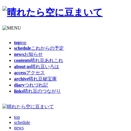
top
top
schedule
これからの予定
news
お知らせ
contents
晴れ豆あれこれ
about us
晴れ豆いろは
access
アクセス
archive
晴れ豆秘宝庫
diary
つれづれ記
links
晴れ豆のつながり
top
schedule
news