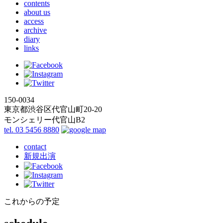
contents
about us
access
archive
diary
links
150-0034
東京都渋谷区代官山町20-20
モンシェリー代官山B2
tel. 03 5456 8880
contact
新規出演
これからの予定