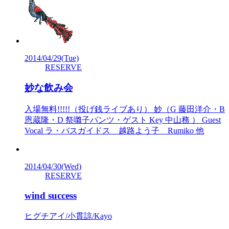
2014/04/29
(Tue)
RESERVE
妙な飲み会
入場無料!!!!!（投げ銭ライブあり） 妙（G 藤田洋介・B
恩蔵隆・D 祭囃子パンツ・ゲスト Key 中山務 ） Guest
Vocal ラ・バスガイドス 越路よう子 Rumiko 他
2014/04/30
(Wed)
RESERVE
wind success
ヒグチアイ/小貫諒/Kayo