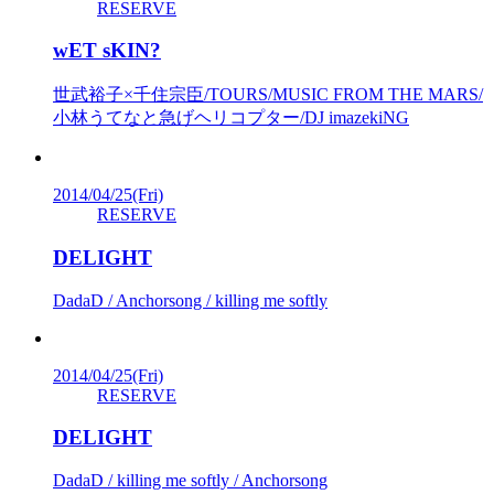
RESERVE
wET sKIN?
世武裕子×千住宗臣/TOURS/MUSIC FROM THE MARS/
小林うてなと急げヘリコプター/DJ imazekiNG
2014/04/25
(Fri)
RESERVE
DELIGHT
DadaD / Anchorsong / killing me softly
2014/04/25
(Fri)
RESERVE
DELIGHT
DadaD / killing me softly / Anchorsong