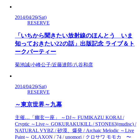
2014/04/26
(Sat)
RESERVE
「いちから聞きたい放射線のほんとう いま
知っておきたい22の話」出版記念 ライブ＆ト
ークパーティー
菊池誠/小峰公子/近藤達郎/八谷和彦
2014/04/26
(Sat)
RESERVE
～東京世界～九幕
主催…「幽玄一座」 ～DJ～ FUMIKAZU KORAI /
Cryptic ～Live～ GOKURAKUKILL / STONE63(mudisc) /
NATURAL VYBZ / 砂漠、爆発 / Archaic Melodic ～Live
Paint～ QLAXON / 74 / unomori / クロサワ モモカ 〜