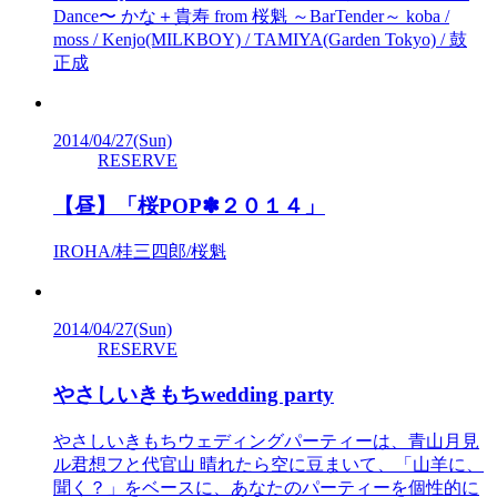
Dance〜 かな＋貴寿 from 桜魁 ～BarTender～ koba /
moss / Kenjo(MILKBOY) / TAMIYA(Garden Tokyo) / 鼓
正成
2014/04/27
(Sun)
RESERVE
【昼】「桜POP✽２０１４」
IROHA/桂三四郎/桜魁
2014/04/27
(Sun)
RESERVE
やさしいきもちwedding party
やさしいきもちウェディングパーティーは、青山月見
ル君想フと代官山 晴れたら空に豆まいて、「山羊に、
聞く？」をベースに、あなたのパーティーを個性的に