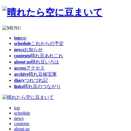
top
top
schedule
これからの予定
news
お知らせ
contents
晴れ豆あれこれ
about us
晴れ豆いろは
access
アクセス
archive
晴れ豆秘宝庫
diary
つれづれ記
links
晴れ豆のつながり
top
schedule
news
contents
about us