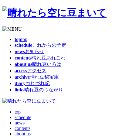
top
top
schedule
これからの予定
news
お知らせ
contents
晴れ豆あれこれ
about us
晴れ豆いろは
access
アクセス
archive
晴れ豆秘宝庫
diary
つれづれ記
links
晴れ豆のつながり
top
schedule
news
contents
about us