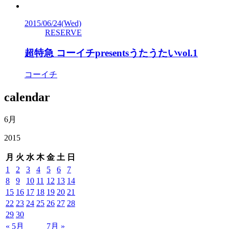
2015/06/24
(Wed)
RESERVE
超特急 コーイチpresentsうたうたいvol.1
コーイチ
calendar
6月
2015
月
火
水
木
金
土
日
1
2
3
4
5
6
7
8
9
10
11
12
13
14
15
16
17
18
19
20
21
22
23
24
25
26
27
28
29
30
« 5月
7月 »