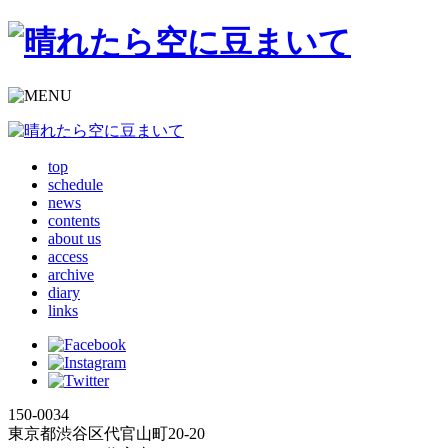
top
schedule
news
contents
about us
access
archive
diary
links
150-0034
東京都渋谷区代官山町20-20