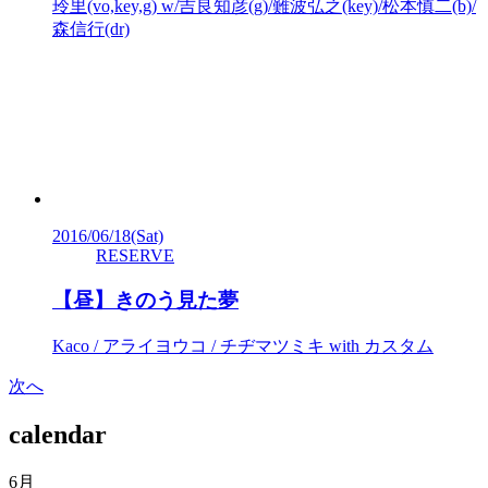
玲里(vo,key,g) w/吉良知彦(g)/難波弘之(key)/松本慎二(b)/
森信行(dr)
2016/06/18
(Sat)
RESERVE
【昼】きのう見た夢
Kaco / アライヨウコ / チヂマツミキ with カスタム
次へ
calendar
6月