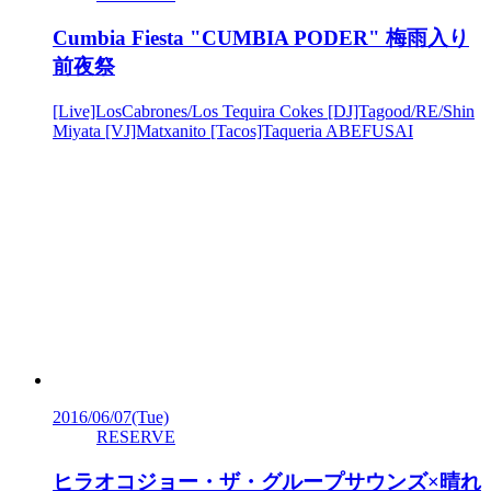
Cumbia Fiesta "CUMBIA PODER" 梅雨入り
前夜祭
[Live]LosCabrones/Los Tequira Cokes [DJ]Tagood/RE/Shin
Miyata [VJ]Matxanito [Tacos]Taqueria ABEFUSAI
2016/06/07
(Tue)
RESERVE
ヒラオコジョー・ザ・グループサウンズ×晴れ