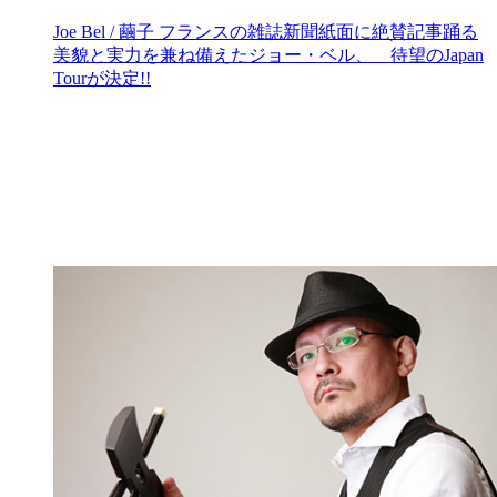
Joe Bel / 繭子 フランスの雑誌新聞紙面に絶賛記事踊る
美貌と実力を兼ね備えたジョー・ベル、 待望のJapan
Tourが決定!!