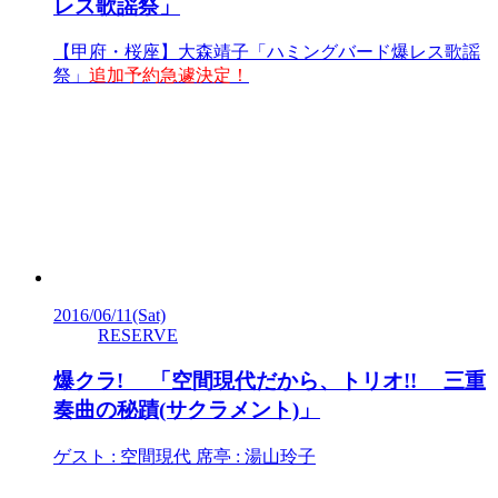
レス歌謡祭」
【甲府・桜座】大森靖子「ハミングバード爆レス歌謡
祭」
追加予約急遽決定！
2016/06/11
(Sat)
RESERVE
爆クラ! 「空間現代だから、トリオ!! 三重
奏曲の秘蹟(サクラメント)」
ゲスト : 空間現代 席亭 : 湯山玲子