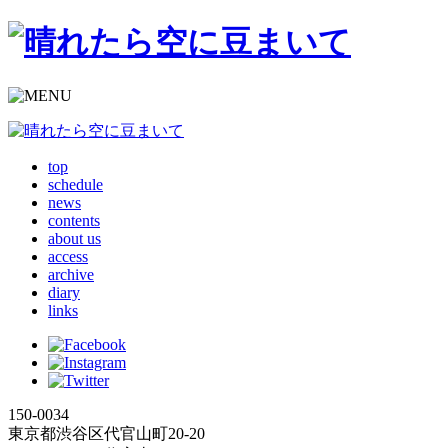
top
schedule
news
contents
about us
access
archive
diary
links
150-0034
東京都渋谷区代官山町20-20