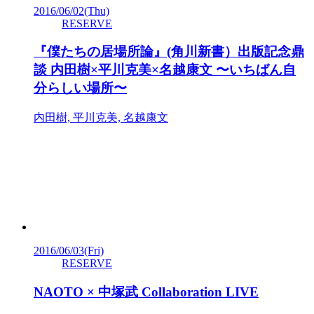
2016/06/02
(Thu)
RESERVE
『僕たちの居場所論』(角川新書）出版記念鼎
談 内田樹×平川克美×名越康文 〜いちばん自
分らしい場所〜
内田樹, 平川克美, 名越康文
2016/06/03
(Fri)
RESERVE
NAOTO × 中塚武 Collaboration LIVE