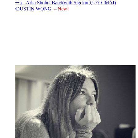
ー） Arita Shohei Band(with Sigekuni,LEO IMAI)
/DUSTIN WONG
←New!