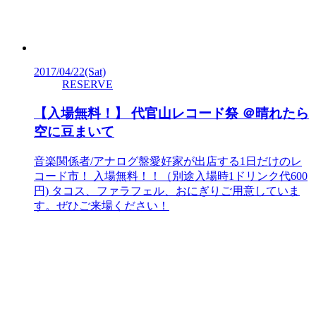
2017/04/22
(Sat)
RESERVE
【入場無料！】 代官山レコード祭 ＠晴れたら
空に豆まいて
音楽関係者/アナログ盤愛好家が出店する1日だけのレ
コード市！ 入場無料！！（別途入場時1ドリンク代600
円) タコス、ファラフェル、おにぎりご用意していま
す。ぜひご来場ください！