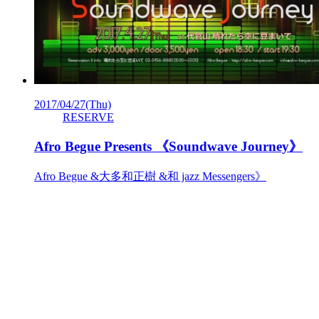
2017/04/27
(Thu)
RESERVE
Afro Begue Presents 《Soundwave Journey》
Afro Begue &大多和正樹 &和 jazz Messengers》