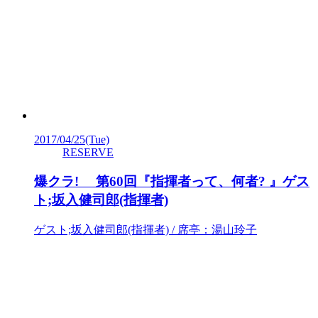
2017/04/25
(Tue)
RESERVE
爆クラ! 第60回『指揮者って、何者? 』ゲス
ト;坂入健司郎(指揮者)
ゲスト;坂入健司郎(指揮者) / 席亭：湯山玲子