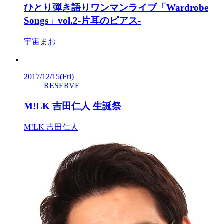
ひとり弾き語りワンマンライブ「Wardrobe
Songs」vol.2-片耳のピアス‐
宇宙まお
2017/12/15
(Fri)
RESERVE
M!LK 吉田仁人 生誕祭
M!LK 吉田仁人