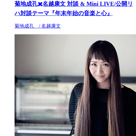
菊地成孔✖️名越康文 対談 & Mini LIVE/公開リ
ハ対談テーマ『年末年始の音楽と心』
菊地成孔 / 名越康文