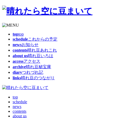
top
top
schedule
これからの予定
news
お知らせ
contents
晴れ豆あれこれ
about us
晴れ豆いろは
access
アクセス
archive
晴れ豆秘宝庫
diary
つれづれ記
links
晴れ豆のつながり
top
schedule
news
contents
about us