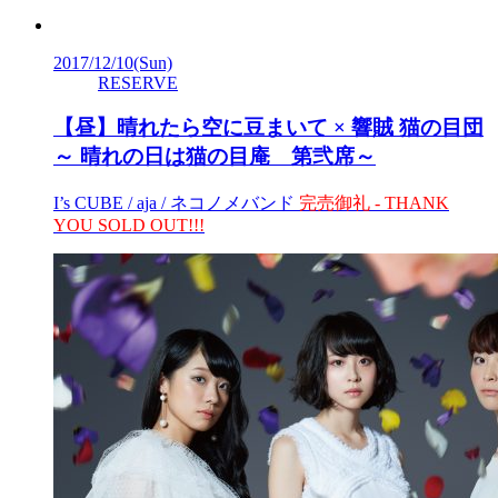
2017/12/10
(Sun)
RESERVE
【昼】晴れたら空に豆まいて × 響賊 猫の目団
～ 晴れの日は猫の目庵 第弐席～
I’s CUBE / aja / ネコノメバンド
完売御礼 - THANK
YOU SOLD OUT!!!