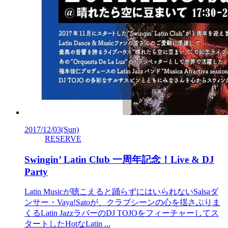
2017/12/03
(Sun)
RESERVE
Swingin’ Latin Club 一周年記念！Live & DJ
Party
Latin Musicが聴こえると踊らずにはいられないSalsaダ
ンサー・Vaya!Satoが、クラブシーンの心を揺さぶりま
くるLatin JazzラバーのDJ TOJOをフィーチャーしてス
タートしたHotなLatin ...