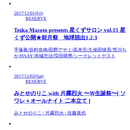
2017/12/01
(Fri)
RESERVE
Tezka Macoto presents 星くずサロン vol.15 星
くず公開★前月祭 地球脱出1,2,3
手塚眞/谷村奈南/田野アサミ/高木完/久保田慎吾/荒川ち
か/ISSAY/赤城忠治/窪田晴男/シークレットゲスト
2017/12/02
(Sat)
RESERVE
みとせのりこ with 片霧烈火 〜Ｗ生誕祭〜[ ソ
ワレ＋オールナイト 二本立て ]
みとせのりこ / 片霧烈火 / 佐藤真也