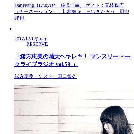
Darjeeling（Dr.kyOn、佐橋佳幸） ゲスト：直枝政広
（カーネーション）、川村結花、三沢またろう、田中
邦和
2017/12/12
(Tue)
RESERVE
「緒方恵美の晴天ヘキレキ！-マンスリートー
クライブラジオ vol.59-」
緒方恵美 ゲスト：田口智久