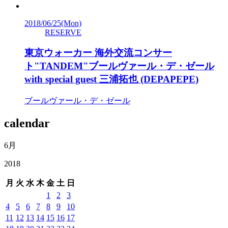
2018/06/25
(Mon)
RESERVE
東京ウォーカー 海外交流コンサー
ト"TANDEM"ブールヴァール・デ・ゼール
with special guest 三浦拓也 (DEPAPEPE)
ブールヴァール・デ・ゼール
calendar
6月
2018
月
火
水
木
金
土
日
1
2
3
4
5
6
7
8
9
10
11
12
13
14
15
16
17