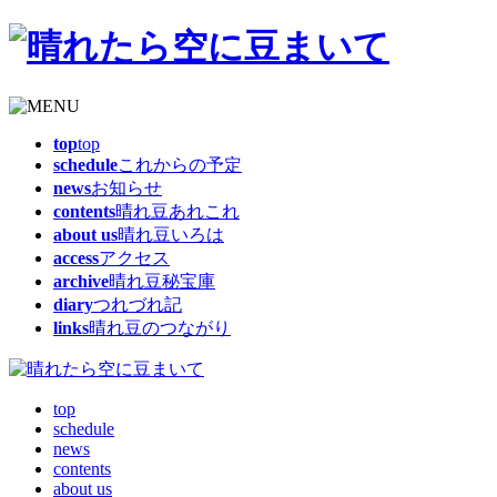
top
top
schedule
これからの予定
news
お知らせ
contents
晴れ豆あれこれ
about us
晴れ豆いろは
access
アクセス
archive
晴れ豆秘宝庫
diary
つれづれ記
links
晴れ豆のつながり
top
schedule
news
contents
about us