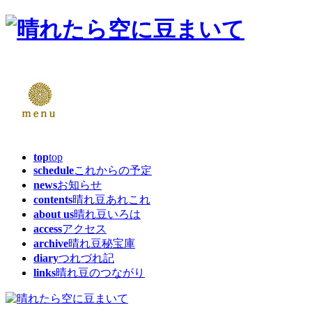
top
top
schedule
これからの予定
news
お知らせ
contents
晴れ豆あれこれ
about us
晴れ豆いろは
access
アクセス
archive
晴れ豆秘宝庫
diary
つれづれ記
links
晴れ豆のつながり