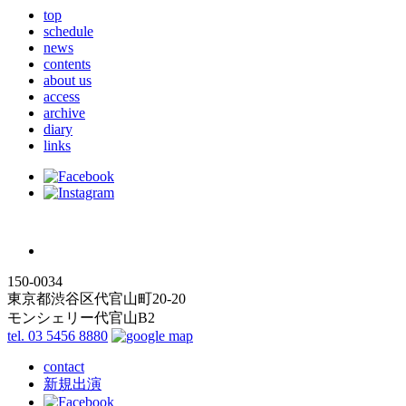
top
schedule
news
contents
about us
access
archive
diary
links
150-0034
東京都渋谷区代官山町20-20
モンシェリー代官山B2
tel. 03 5456 8880
contact
新規出演