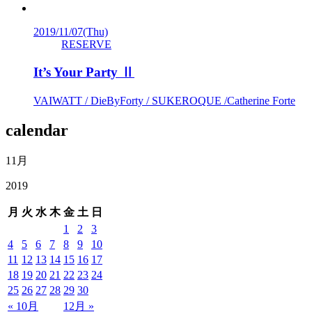
2019/11/07
(Thu)
RESERVE
It’s Your Party Ⅱ
VAIWATT / DieByForty / SUKEROQUE /Catherine Forte
calendar
11月
2019
月
火
水
木
金
土
日
1
2
3
4
5
6
7
8
9
10
11
12
13
14
15
16
17
18
19
20
21
22
23
24
25
26
27
28
29
30
« 10月
12月 »