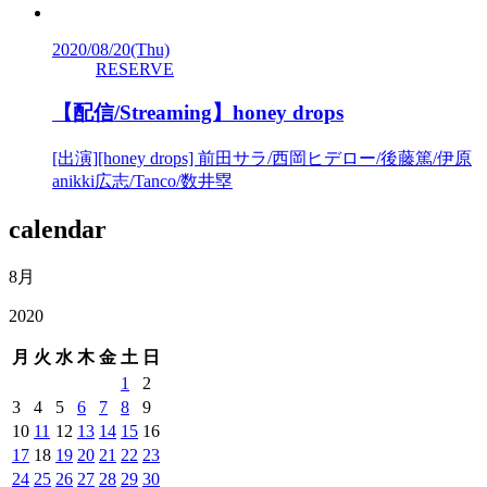
2020/08/20
(Thu)
RESERVE
【配信/Streaming】honey drops
[出演][honey drops] 前田サラ/西岡ヒデロー/後藤篤/伊原
anikki広志/Tanco/数井塁
calendar
8月
2020
月
火
水
木
金
土
日
1
2
3
4
5
6
7
8
9
10
11
12
13
14
15
16
17
18
19
20
21
22
23
24
25
26
27
28
29
30