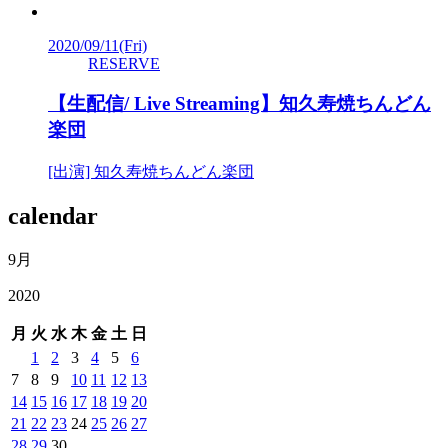
2020/09/11
(Fri)
RESERVE
【生配信/ Live Streaming】知久寿焼ちんどん
楽団
[出演] 知久寿焼ちんどん楽団
calendar
9月
2020
月
火
水
木
金
土
日
1
2
3
4
5
6
7
8
9
10
11
12
13
14
15
16
17
18
19
20
21
22
23
24
25
26
27
28
29
30