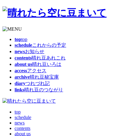
top
top
schedule
これからの予定
news
お知らせ
contents
晴れ豆あれこれ
about us
晴れ豆いろは
access
アクセス
archive
晴れ豆秘宝庫
diary
つれづれ記
links
晴れ豆のつながり
top
schedule
news
contents
about us