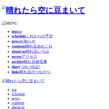
top
top
schedule
これからの予定
news
お知らせ
contents
晴れ豆あれこれ
about us
晴れ豆いろは
access
アクセス
archive
晴れ豆秘宝庫
diary
つれづれ記
links
晴れ豆のつながり
top
schedule
news
contents
about us