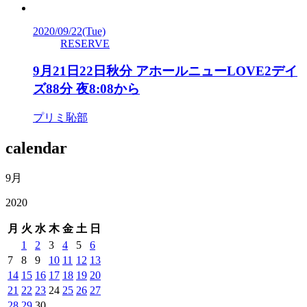
2020/09/22
(Tue)
RESERVE
9月21日22日秋分 アホールニューLOVE2デイ
ズ88分 夜8:08から
プリミ恥部
calendar
9月
2020
月
火
水
木
金
土
日
1
2
3
4
5
6
7
8
9
10
11
12
13
14
15
16
17
18
19
20
21
22
23
24
25
26
27
28
29
30