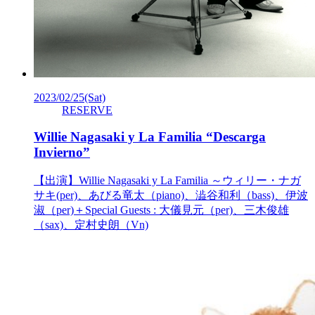
2023/02/25
(Sat)
RESERVE
Willie Nagasaki y La Familia “Descarga
Invierno”
【出演】Willie Nagasaki y La Familia ～ウィリー・ナガ
サキ(per)、あびる竜太（piano)、澁谷和利（bass)、伊波
淑（per)＋Special Guests : 大儀見元（per)、三木俊雄
（sax)、定村史朗（Vn)