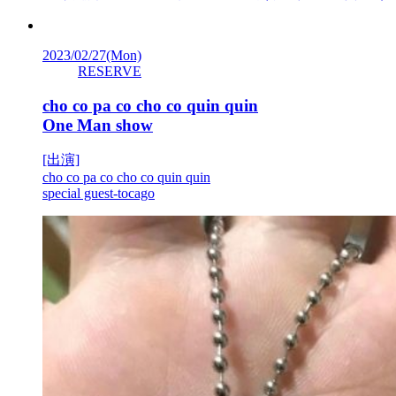
2023/02/27
(Mon)
RESERVE
cho co pa co cho co quin quin
One Man show
[出演]
cho co pa co cho co quin quin
special guest-tocago