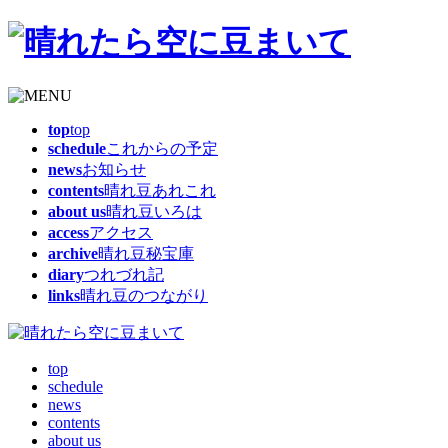
top
top
schedule
これからの予定
news
お知らせ
contents
晴れ豆あれこれ
about us
晴れ豆いろは
access
アクセス
archive
晴れ豆秘宝庫
diary
つれづれ記
links
晴れ豆のつながり
top
schedule
news
contents
about us