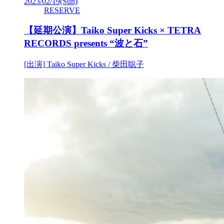
2023/02/19
(Sun)
RESERVE
【延期公演】Taiko Super Kicks × TETRA
RECORDS presents “波と石”
[出演] Taiko Super Kicks / 柴田聡子