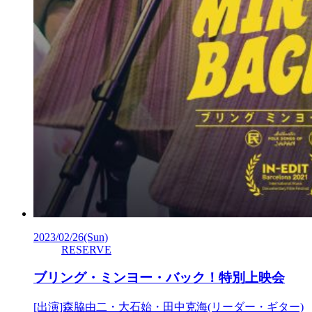
2023/02/26
(Sun)
RESERVE
ブリング・ミンヨー・バック！特別上映会
[出演]森脇由二・大石始・田中克海(リーダー・ギター)