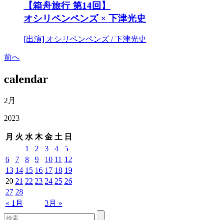
【箱舟旅行 第14回】
オシリペンペンズ × 下津光史
[出演] オシリペンペンズ / 下津光史
前へ
calendar
2月
2023
月
火
水
木
金
土
日
1
2
3
4
5
6
7
8
9
10
11
12
13
14
15
16
17
18
19
20
21
22
23
24
25
26
27
28
« 1月
3月 »