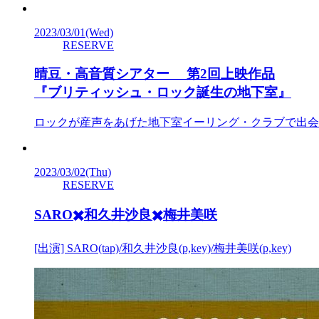
2023/03/01
(Wed)
RESERVE
晴豆・高音質シアター 第2回上映作品
『ブリティッシュ・ロック誕生の地下室』
ロックが産声をあげた地下室イーリング・クラブで出会
2023/03/02
(Thu)
RESERVE
SARO✖️和久井沙良✖️梅井美咲
[出演] SARO(tap)/和久井沙良(p,key)/梅井美咲(p,key)