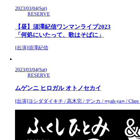
2023/03/04
(Sat)
RESERVE
【昼】須澤紀信ワンマンライブ2023
「何処にいたって、歌はそばに」
[出演]須澤紀信
2023/03/04
(Sat)
RESERVE
ムゲンニ ヒロガル オトノセカイ
[出演]ヨシダダイキチ / 高木完 / デンカ / ∞yah-ya∞ / Chee S