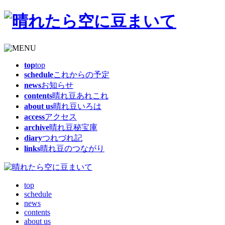
top
top
schedule
これからの予定
news
お知らせ
contents
晴れ豆あれこれ
about us
晴れ豆いろは
access
アクセス
archive
晴れ豆秘宝庫
diary
つれづれ記
links
晴れ豆のつながり
top
schedule
news
contents
about us