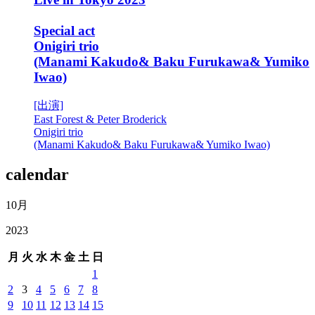
Special act
Onigiri trio
(Manami Kakudo& Baku Furukawa& Yumiko
Iwao)
[出演]
East Forest & Peter Broderick
Onigiri trio
(Manami Kakudo& Baku Furukawa& Yumiko Iwao)
calendar
10月
2023
月
火
水
木
金
土
日
1
2
3
4
5
6
7
8
9
10
11
12
13
14
15