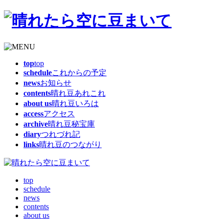
top
top
schedule
これからの予定
news
お知らせ
contents
晴れ豆あれこれ
about us
晴れ豆いろは
access
アクセス
archive
晴れ豆秘宝庫
diary
つれづれ記
links
晴れ豆のつながり
top
schedule
news
contents
about us