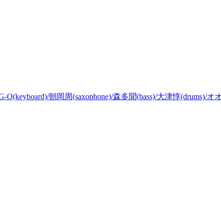
SWING-O(keyboard)/朝岡周(saxophone)/森多聞(bass)/大津惇(drums)