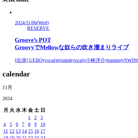
2024/11/06
(Wed)
RESERVE
Groove’s POT
GroovyでMellowな奴らの吹き溜まりライブ
[出演] UEBO(vocal/gt)/aimi(vocal)/小林洋介(trumpet)/
calendar
11月
2024
月
火
水
木
金
土
日
1
2
3
4
5
6
7
8
9
10
11
12
13
14
15
16
17
18
19
20
21
22
23
24