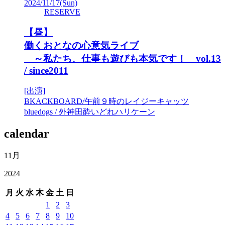
2024/11/17
(Sun)
RESERVE
【昼】
働くおとなの心意気ライブ
～私たち、仕事も遊びも本気です！ vol.13
/ since2011
[出演]
BKACKBOARD/午前９時のレイジーキャッツ
bluedogs / 外神田酔いどれハリケーン
calendar
11月
2024
月
火
水
木
金
土
日
1
2
3
4
5
6
7
8
9
10