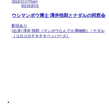
2024/11/17
(Sun)
RESERVE
ウシマンボウ博士 澤井悦郎とナダルの同窓会
配信あり
[出演] 澤井 悦郎（マンボウなんでも博物館） / ナダル
（コロコロチキチキペッパーズ）