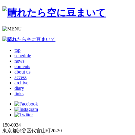
top
schedule
news
contents
about us
access
archive
diary
links
150-0034
東京都渋谷区代官山町20-20