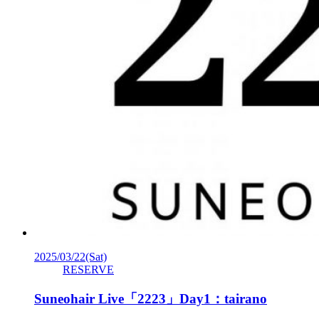
2025/03/22
(Sat)
RESERVE
Suneohair Live「2223」Day1：tairano