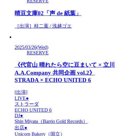
RESERVE
晴豆文庫02「声 de 紙葉」
［出演］桂二葉 / 浅越ゴエ
2025/03/26
(Wed)
RESERVE
《代官山 晴れたら空に豆まいて × 立川
A.A.Company 共同企画 vol.2》
STRADA × ECHO UNITED 6
[出演]
LIVE●
ストラーダ
ECHO UNITED 6
DJ●
Shin Miyata（Barrio Gold Records）
出店●
Unicorn Bakery（国立）