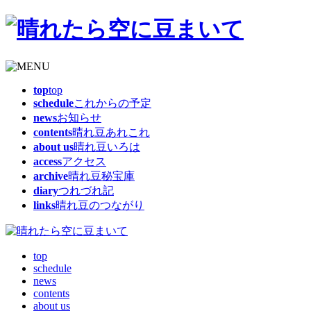
top
top
schedule
これからの予定
news
お知らせ
contents
晴れ豆あれこれ
about us
晴れ豆いろは
access
アクセス
archive
晴れ豆秘宝庫
diary
つれづれ記
links
晴れ豆のつながり
top
schedule
news
contents
about us