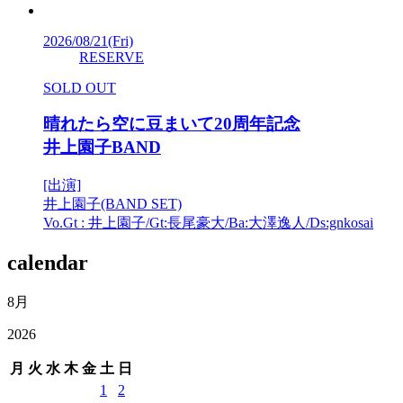
2026/08/21
(Fri)
RESERVE
SOLD OUT
晴れたら空に豆まいて20周年記念
井上園子BAND
[出演]
井上園子(BAND SET)
Vo.Gt : 井上園子/Gt:長尾豪大/Ba:大澤逸人/Ds:gnkosai
calendar
8月
2026
月
火
水
木
金
土
日
1
2