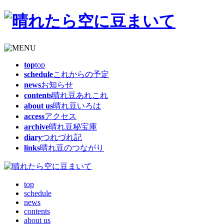
top
top
schedule
これからの予定
news
お知らせ
contents
晴れ豆あれこれ
about us
晴れ豆いろは
access
アクセス
archive
晴れ豆秘宝庫
diary
つれづれ記
links
晴れ豆のつながり
top
schedule
news
contents
about us