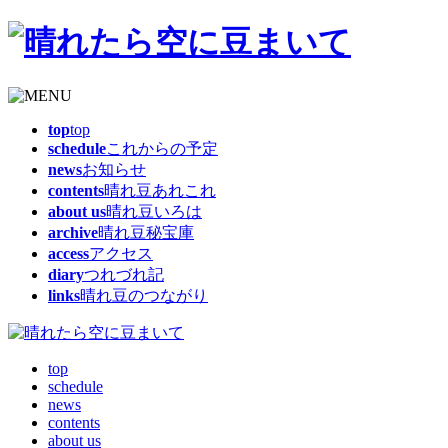
top
top
schedule
これからの予定
news
お知らせ
contents
晴れ豆あれこれ
about us
晴れ豆いろは
archive
晴れ豆秘宝庫
access
アクセス
diary
つれづれ記
links
晴れ豆のつながり
top
schedule
news
contents
about us