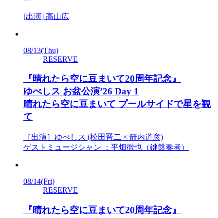
[出演] 高山広
08/13
(Thu)
RESERVE
『晴れたら空に豆まいて20周年記念』
ゆべしス お盆公演’26 Day 1
晴れたら空に豆まいて プールサイドで星を観
て
［出演］ゆべしス (松田晋二 × 箭内道彦)
ゲストミュージシャン ：平畑徹也（鍵盤奏者）
08/14
(Fri)
RESERVE
『晴れたら空に豆まいて20周年記念』