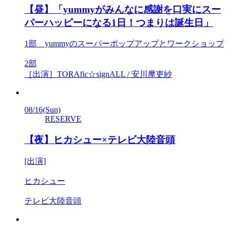
【昼】「yummyがみんなに感謝を口実にスー
パーハッピーになる1日！つまりは誕生日」
1部 yummyのスーパーポップアップとワークショップ
2部
［出演］TORAfic☆signALL / 安川摩吏紗
08/16
(Sun)
RESERVE
【夜】ヒカシュー×テレビ大陸音頭
[出演]
ヒカシュー
テレビ大陸音頭