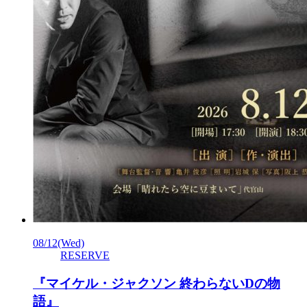
08/12
(Wed)
RESERVE
『マイケル・ジャクソン 終わらないDの物
語』