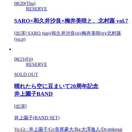
08/20
(Thu)
RESERVE
SARO×和久井沙良×梅井美咲と、北村蕗 vol.7
[出演] SARO (tap)/和久井沙良(p)/梅井美咲(p)/北村蕗
(vo.p)
08/21
(Fri)
RESERVE
SOLD OUT
晴れたら空に豆まいて20周年記念
井上園子BAND
[出演]
井上園子(BAND SET)
Vo.Gt : 井上園子/Gt:長尾豪大/Ba:大澤逸人/Ds:gnkosai