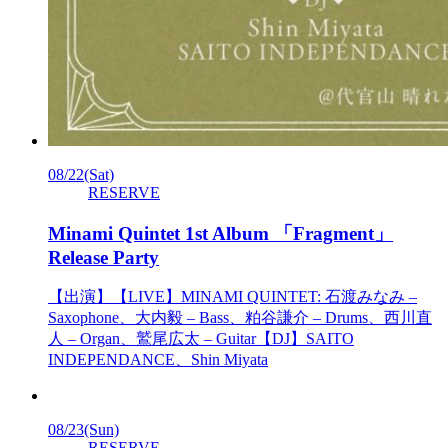
08/22
(Sat)
RESERVE
Minami Quintet 1st Album 「Fragment」
Release Party
【出演】【LIVE】MINAMI QUINTET: 石渡みなみ –
Saxophone、大内毅 – Bass、粕谷謙介 – Drums、西川直
人 – Organ、鷲尾広太 – Guitar【DJ】SAITO
INDEPENDANCE、Shin Miyata
08/23
(Sun)
RESERVE