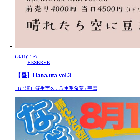
08/11
(Tue)
RESERVE
【昼】Hana.uta vol.3
［出演］笹生実久 / 瓜生明希葉 / 宇雪