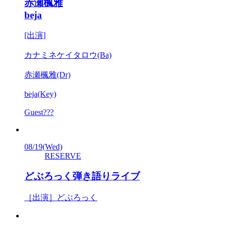
赤瀬楓雅
beja
[出演]
カナミネケイタロウ(Ba)
赤瀬楓雅(Dr)
beja(Key)
Guest???
08/19
(Wed)
RESERVE
どぶろっく弾き語りライブ
［出演］どぶろっく