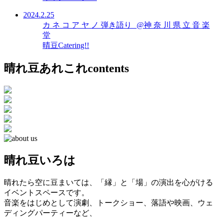
2024.2.25
カ ネ コ ア ヤ ノ 弾き語り @神 奈 川 県 立 音 楽
堂
晴豆Catering!!
晴れ豆あれこれ
contents
晴れ豆いろは
晴れたら空に豆まいては、「縁」と「場」の演出を心がける
イベントスペースです。
音楽をはじめとして演劇、トークショー、落語や映画、ウェ
ディングパーティーなど、