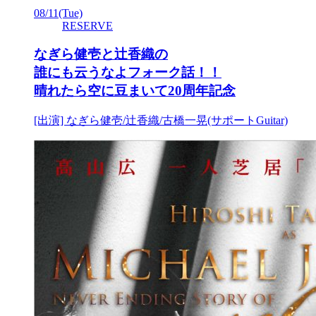
08/11
(Tue)
RESERVE
なぎら健壱と辻香織の
誰にも云うなよフォーク話！！
晴れたら空に豆まいて20周年記念
[出演] なぎら健壱/辻香織/古橋一晃(サポートGuitar)