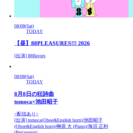
08/08
(Sat)
TODAY
【昼】88PLEASURES!!! 2026
[出演] 88flavors
08/08
(Sat)
TODAY
8月8日の狂詩曲
tomoca×池田昭子
<配信あり>
[出演] tomoca(Oboe&English horn)/池田昭子
(Oboe&English horn)/榊原 大 (Piano)/海沼 正利
(Percussion)