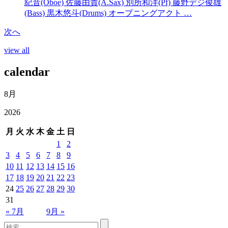
紀音(Oboe) 佐藤由貴(A.Sax) 別所和洋(Pf) 藤野デジ俊雄
(Bass) 黒木悠斗(Drums) オープニングアクト …
次へ
view all
calendar
8月
2026
月
火
水
木
金
土
日
1
2
3
4
5
6
7
8
9
10
11
12
13
14
15
16
17
18
19
20
21
22
23
24
25
26
27
28
29
30
31
« 7月
9月 »