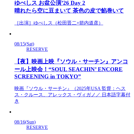
ゆべしス お盆公演’26 Day 2
晴れたら空に豆まいて 茶色の皮で餡巻いて
［出演］ゆべしス（松田晋二×箭内道彦）
08/15
(Sat)
RESERVE
【夜】映画上映『ソウル・サーチン』アンコ
ール上映会！“SOUL SEACHIN’ ENCORE
SCREENING in TOKYO”
映画『ソウル・サーチン』（2025年USA 監督：ヘス
ス・クルース、アレックス・ヴィガノ／ 日本語字幕付
き
08/16
(Sun)
RESERVE