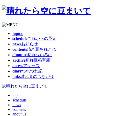
top
top
schedule
これからの予定
news
お知らせ
contents
晴れ豆あれこれ
about us
晴れ豆いろは
archive
晴れ豆秘宝庫
access
アクセス
diary
つれづれ記
links
晴れ豆のつながり
top
schedule
news
contents
about us