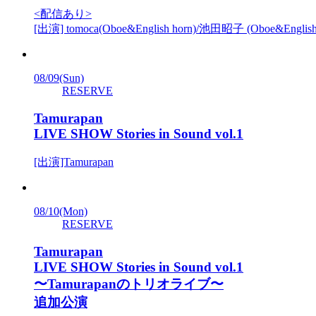
<配信あり>
[出演] tomoca(Oboe&English horn)/池田昭子 (Oboe&English
08/09
(Sun)
RESERVE
Tamurapan
LIVE SHOW Stories in Sound vol.1
[出演]Tamurapan
08/10
(Mon)
RESERVE
Tamurapan
LIVE SHOW Stories in Sound vol.1
〜Tamurapanのトリオライブ〜
追加公演