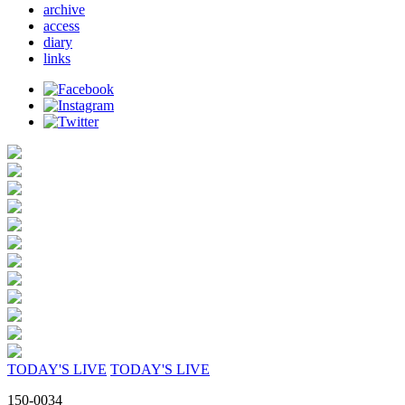
archive
access
diary
links
TODAY'S LIVE
TODAY'S LIVE
150-0034