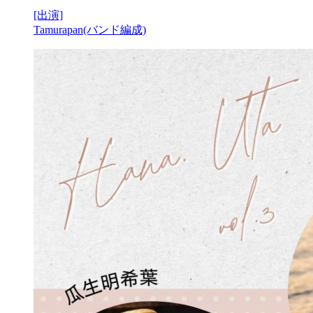
[出演]
Tamurapan(バンド編成)