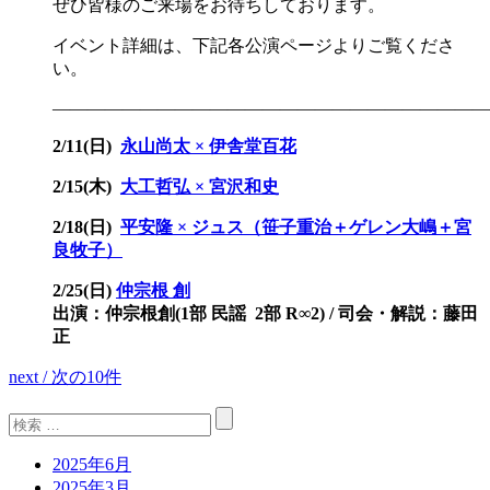
ぜひ皆様のご来場をお待ちしております。
イベント詳細は、下記各公演ページよりご覧くださ
い。
—————————————————————————
2/11(日)
永山尚太 × 伊舎堂百花
2/15(木)
大工哲弘 × 宮沢和史
2/18(日)
平安隆 × ジュス（笹子重治＋ゲレン大嶋＋宮
良牧子）
2/25(日)
仲宗根 創
出演：仲宗根創(1部 民謡 2部 R∞2) / 司会・解説：藤田
正
next / 次の10件
2025年6月
2025年3月