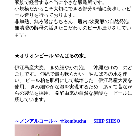
家族で経営する本当に小さな醸造所です。
小規模だからこそ大切にできる部分を軸に美味しいビ
ール造りを行っております。
非加熱、無ろ過はもちろん、瓶内2次発酵の自然発泡、
無清澄の酵母の活きたこだわりのビール造りをしてい
ます。
★オリオンビール やんばるの水。
伊江島産大麦。 きめ細やかな泡。 沖縄だけの、のど
ごしです。 沖縄で最も軟らかい やんばるの水を使
い、 ビール粕を肥料にして栽培した 伊江島産大麦を
使用。 きめ細やかな泡を実現するため あえて昔なが
らの製法を採用。 発酵由来の自然な炭酸を ビールに
残しています。
～ノンアルコール～ ☆kombucha _SHIP SHISO