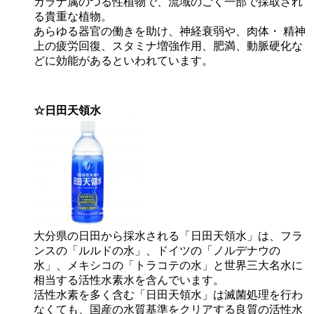
ガラナ属のつる性植物で、流域のごく一部で採取され
る貴重な植物。
あらゆる器官の働きを助け、神経衰弱や、肉体・ 精神
上の疲労回復、スタミナ増強作用、肥満、動脈硬化な
どに効能があるといわれています。
☆日田天領水
大分県の日田から採水される「日田天領水」は、フラ
ンスの「ルルドの水」、ドイツの「ノルデナウの
水」、メキシコの「トラコテの水」と世界三大名水に
相当する活性水素水を含んでいます。
活性水素を多く含む「日田天領水」は滅菌処理を行わ
なくても、国産の水質基準をクリアする良質の活性水