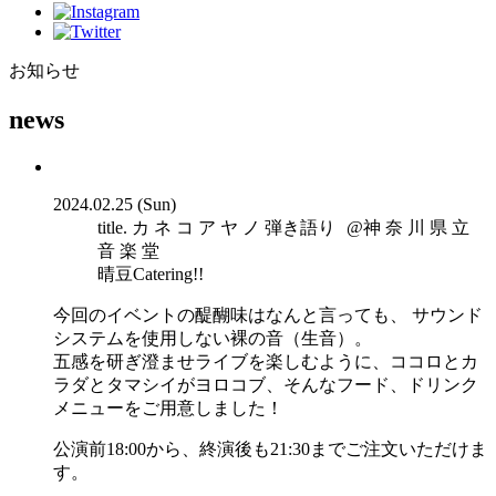
お知らせ
news
2024.02.25 (Sun)
title. カ ネ コ ア ヤ ノ 弾き語り @神 奈 川 県 立
音 楽 堂
晴豆Catering!!
今回のイベントの醍醐味はなんと言っても、 サウンド
システムを使用しない裸の音（生音）。
五感を研ぎ澄ませライブを楽しむように、ココロとカ
ラダとタマシイがヨロコブ、そんなフード、ドリンク
メニューをご用意しました！
公演前18:00から、終演後も21:30までご注文いただけま
す。