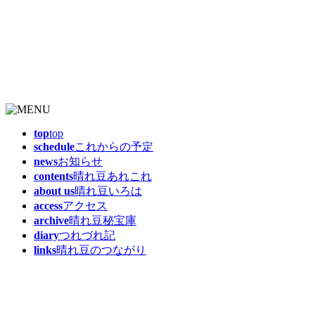
top
top
schedule
これからの予定
news
お知らせ
contents
晴れ豆あれこれ
about us
晴れ豆いろは
access
アクセス
archive
晴れ豆秘宝庫
diary
つれづれ記
links
晴れ豆のつながり