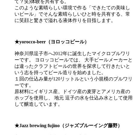
て？笑)体験を共有する。
このような素晴らしい環境で作る「できたての美味し
いビール」でそんな素晴らしいひと時を共有する、常
に笑顔と驚きで溢れる液体作りを目指します。
★yorocco-beer（ヨロッコビール）
神奈川県逗子市へ2012年に誕生したマイクロブルワリ
ーです。 ヨロッコビールでは、 大手ビールメーカーと
は違ったクラフトビールの世界を探求して行きたいと
いう志を持ってビール造りを始めました。
１回の仕込み量が120リットルという小規模のブルワリ
ーです。
原材料にイギリス産、ドイツ産の麦芽とアメリカ産の
ホップを使用し、 地元 逗子の水を仕込み水として使用
して醸造しています。
★Jazz brewing fujino（ジャズブルーイング藤野）