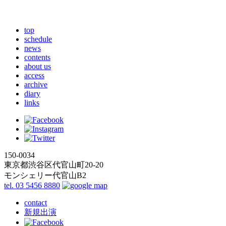
top
schedule
news
contents
about us
access
archive
diary
links
150-0034
東京都渋谷区代官山町20-20
モンシェリー代官山B2
tel. 03 5456 8880
contact
新規出演