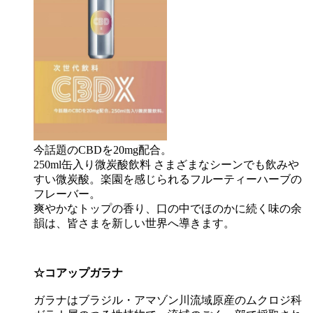
今話題のCBDを20mg配合。
250ml缶入り微炭酸飲料 さまざまなシーンでも飲みや
すい微炭酸。楽園を感じられるフルーティーハーブの
フレーバー。
爽やかなトップの香り、口の中でほのかに続く味の余
韻は、皆さまを新しい世界へ導きます。
☆コアップガラナ
ガラナはブラジル・アマゾン川流域原産のムクロジ科