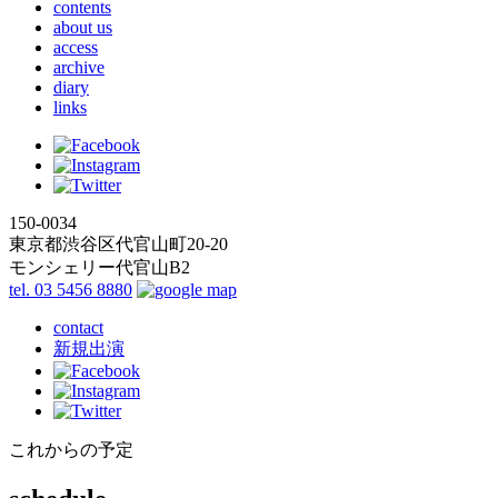
contents
about us
access
archive
diary
links
150-0034
東京都渋谷区代官山町20-20
モンシェリー代官山B2
tel. 03 5456 8880
contact
新規出演
これからの予定