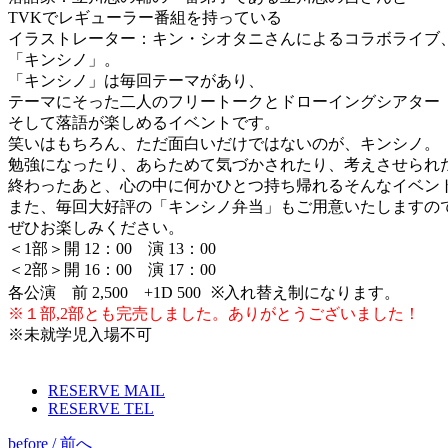
TVKでレギューラー番組を持っている
イラストレーター：キン・シオタニさんによるコラボライブ
「キンシノ」。
「キンシノ」は毎回テーマがあり、
テーマにそった二人のフリートークとドローイングシアター 
そして落語が楽しめるイベントです。
笑いはもちろん、ただ面白いだけではないのが、キンシノ。
勉強になったり、あらためて気づかされたり、考えさせられ
終わったあと、心の中に何かひとつ持ち帰れるそんなイベン
また、毎回大好評の「キンシノ弁当」もご用意いたしますの
ぜひお楽しみください。
＜1部＞開 12：00 演 13：00
＜2部＞開 16：00 演 17：00
各公演 前 2,500 +1D 500 ※入れ替え制になります。
※１部,2部とも完売しました。ありがとうございました！
※未就学児入場不可
RESERVE MAIL
RESERVE TEL
before / 前へ