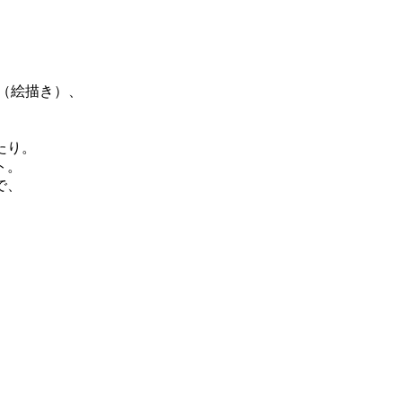
、
（絵描き）、
たり。
ト。
で、