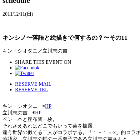
schedule
2011/12/11
(日)
キンシノ〜落語と絵描きで何するの？〜その11
キン・シオタニ／立川志の吉
SHARE THIS EVENT ON
RESERVE MAIL
RESERVE TEL
キン・シオタニ ◉
HP
立川志の吉 ◉
HP
ペン一本と座布団一枚。
それさえあればどこでもいって芸を披露。
違う世界の似てる二人がコラボする。「１＋１＝∞」的コラ
落語家：立川志の輔の一番弟子である立川志の吉さんと