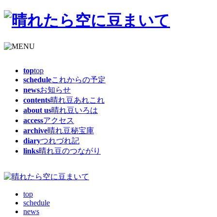
top
top
schedule
これからの予定
news
お知らせ
contents
晴れ豆あれこれ
about us
晴れ豆いろは
access
アクセス
archive
晴れ豆秘宝庫
diary
つれづれ記
links
晴れ豆のつながり
top
schedule
news