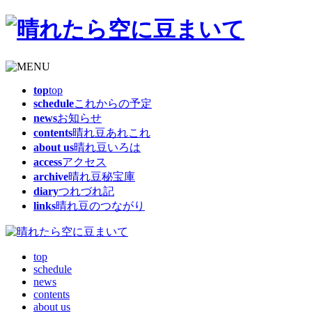
top
top
schedule
これからの予定
news
お知らせ
contents
晴れ豆あれこれ
about us
晴れ豆いろは
access
アクセス
archive
晴れ豆秘宝庫
diary
つれづれ記
links
晴れ豆のつながり
top
schedule
news
contents
about us