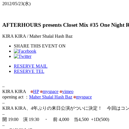
2012/05/23
(水)
AFTERHOURS presents Closet Mix #35 One Night R
KIRA KIRA / Maher Shalal Hash Baz
SHARE THIS EVENT ON
RESERVE MAIL
RESERVE TEL
–
KIRA KIRA
HP
myspace
vimeo
opening act ：
Maher Shalal Hash Baz
myspace
–
KIRA KIRA、4年ぶりの来日公演がついに決定！ 今回
–
開 19:00 演 19:30 ・ 前 4,000 当4,500 +1D(500)
–