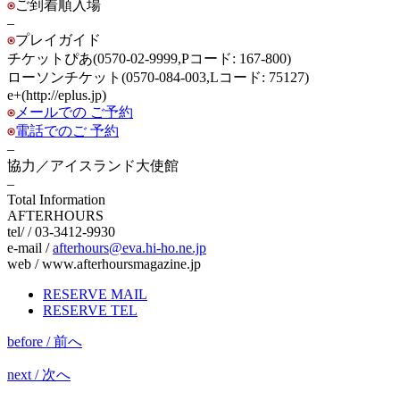
ご到着順入場
–
プレイガイド
チケットぴあ(0570-02-9999,Pコード: 167-800)
ローソンチケット(0570-084-003,Lコード: 75127)
e+(http://eplus.jp)
メールでの ご予約
電話でのご 予約
–
協力／アイスランド大使館
–
Total Information
AFTERHOURS
tel/ / 03-3412-9930
e-mail /
afterhours@eva.hi-ho.ne.jp
web / www.afterhoursmagazine.jp
RESERVE MAIL
RESERVE TEL
before / 前へ
next / 次へ