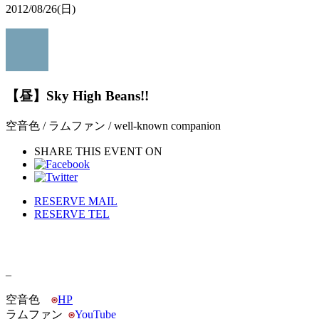
2012/08/26
(日)
【昼】Sky High Beans!!
空音色 / ラムファン / well-known companion
SHARE THIS EVENT ON
RESERVE MAIL
RESERVE TEL
–
空音色
HP
ラムファン
YouTube