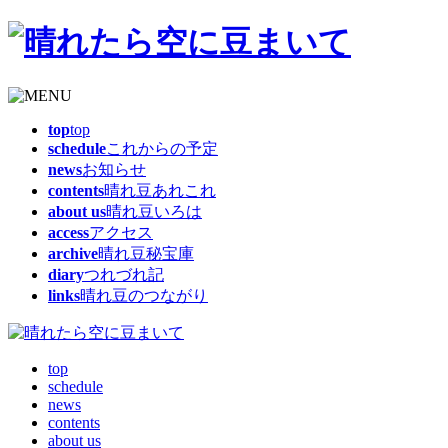
top
top
schedule
これからの予定
news
お知らせ
contents
晴れ豆あれこれ
about us
晴れ豆いろは
access
アクセス
archive
晴れ豆秘宝庫
diary
つれづれ記
links
晴れ豆のつながり
top
schedule
news
contents
about us