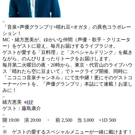
–
「音泉×声優グランプリ×晴れ豆×オガタ」の異色コラボレー
ション！
MC・緒方恵美が、ゆかいな仲間（声優・歌手・クリエータ
ー）をゲストに迎え、毎月お届けするライブラジオ。
ゲストが愛する「豆料理」と「スペシャルドリンク」を戴き
ながら、のんびりまったりトークをお届けします。
毎月第二火曜日の夜・20時から、東京・代官山のライブハウ
ス「晴れたら空に豆まいて」でトークライブ開催、同時に
「ニコニコ音泉チャンネル」にて生中継！更にそのゲストコ
ーナーパートを、「声優グランプリ」本誌にて連載！お楽し
みに！
–
緒方恵美
HP
ゲスト：藤島康介
–
開 19:00 演 20:00 ・ 前 2,500 当 3,000 +1D 500
–
※ ゲストの愛するスペシャルメニューが一緒に戴けます！