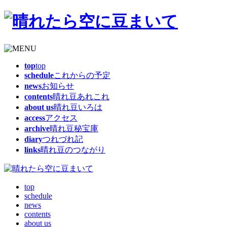
top
top
schedule
これからの予定
news
お知らせ
contents
晴れ豆あれこれ
about us
晴れ豆いろは
access
アクセス
archive
晴れ豆秘宝庫
diary
つれづれ記
links
晴れ豆のつながり
top
schedule
news
contents
about us