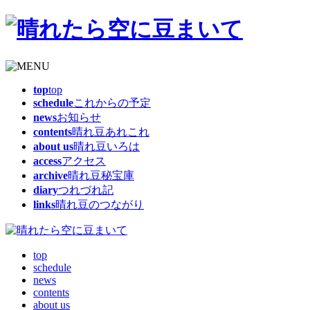
top
top
schedule
これからの予定
news
お知らせ
contents
晴れ豆あれこれ
about us
晴れ豆いろは
access
アクセス
archive
晴れ豆秘宝庫
diary
つれづれ記
links
晴れ豆のつながり
top
schedule
news
contents
about us