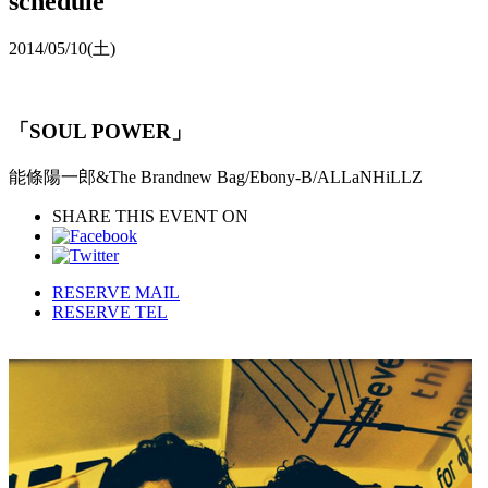
schedule
2014/05/10
(土)
「SOUL POWER」
能條陽一郎&The Brandnew Bag/Ebony-B/ALLaNHiLLZ
SHARE THIS EVENT ON
RESERVE MAIL
RESERVE TEL