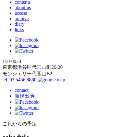
contents
about us
access
archive
diary
links
150-0034
東京都渋谷区代官山町20-20
モンシェリー代官山B2
tel. 03 5456 8880
contact
新規出演
これからの予定