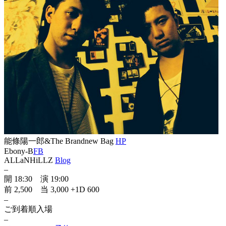
能條陽一郎&The Brandnew Bag
HP
Ebony-B
FB
ALLaNHiLLZ
Blog
–
開 18:30 演 19:00
前 2,500 当 3,000 +1D 600
–
ご到着順入場
–