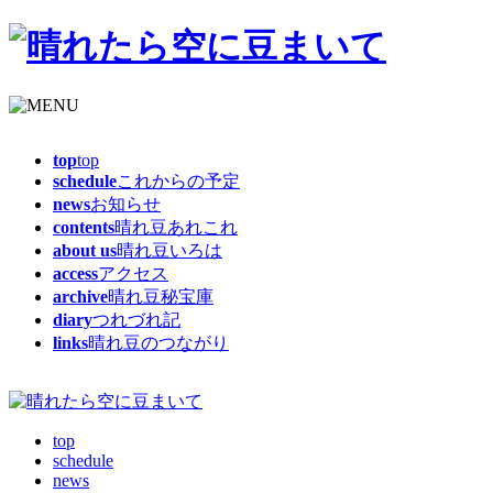
top
top
schedule
これからの予定
news
お知らせ
contents
晴れ豆あれこれ
about us
晴れ豆いろは
access
アクセス
archive
晴れ豆秘宝庫
diary
つれづれ記
links
晴れ豆のつながり
top
schedule
news