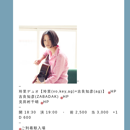
–
–
玲里デュオ【玲里(vo,key,ag)×吉良知彦(ag)】
HP
吉良知彦(ZABADAK)
HP
見田村千晴
HP
–
開 18:30 演 19:00 ・ 前 2,500 当 3,000 +1
D 600
–
ご到着順入場