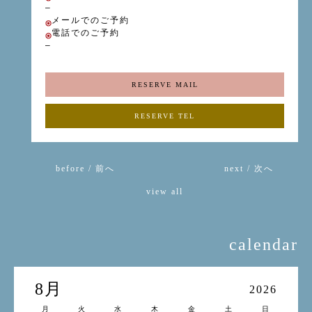
–
メールでのご予約
電話でのご予約
–
RESERVE MAIL
RESERVE TEL
before / 前へ
next / 次へ
view all
calendar
8月
2026
月
火
水
木
金
土
日