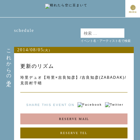
schedule
イベント名・アーティスト名で検索
これからの予定
2014/08/05
(火)
更新のリズム
玲里デュオ【玲里×吉良知彦】/吉良知彦(ZABADAK)/
見田村千晴
SHARE THIS EVENT ON
RESERVE MAIL
RESERVE TEL