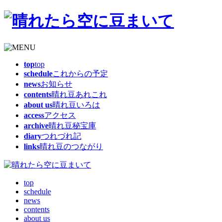
top
top
schedule
これからの予定
news
お知らせ
contents
晴れ豆あれこれ
about us
晴れ豆いろは
access
アクセス
archive
晴れ豆秘宝庫
diary
つれづれ記
links
晴れ豆のつながり
top
schedule
news
contents
about us