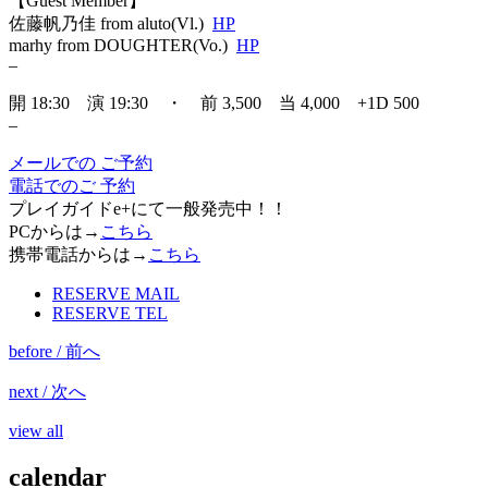
【Guest Member】
佐藤帆乃佳 from aluto(Vl.)
HP
marhy from DOUGHTER(Vo.)
HP
–
開 18:30 演 19:30 ・ 前 3,500 当 4,000 +1D 500
–
メールでの ご予約
電話でのご 予約
プレイガイドe+にて一般発売中！！
PCからは→
こちら
携帯電話からは→
こちら
RESERVE MAIL
RESERVE TEL
before / 前へ
next / 次へ
view all
calendar