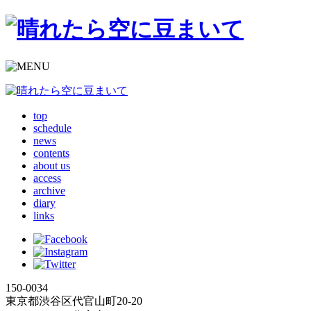
top
schedule
news
contents
about us
access
archive
diary
links
150-0034
東京都渋谷区代官山町20-20