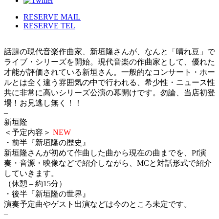
RESERVE MAIL
RESERVE TEL
話題の現代音楽作曲家、新垣隆さんが、なんと「晴れ豆」で
ライブ・シリーズを開始。現代音楽の作曲家として、優れた
才能が評価されている新垣さん。一般的なコンサート・ホー
ルとは全く違う雰囲気の中で行われる、希少性・ニュース性
共に非常に高いシリーズ公演の幕開けです。勿論、当店初登
場！お見逃し無く！！
–
新垣隆
＜予定内容＞
NEW
・前半『新垣隆の歴史』
新垣隆さんが初めて作曲した曲から現在の曲までを、Pf演
奏・音源・映像などで紹介しながら、MCと対話形式で紹介
していきます。
（休憩 – 約15分）
・後半『新垣隆の世界』
演奏予定曲やゲスト出演などは今のところ未定です。
–