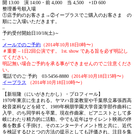
開 13:00 演 14:00・前 4,000 当 4,500 +1D 600
整理番号順入場
①店予約のお客さま→②イープラスでご購入のお客さま の
順にご入場いただきます。
–
予約受付開始日10/18(土)～
–
メールでのご予約
（2014年10月18日0時〜）
＃重要 – 1日2回公演です。 1st. show である旨を必ず明記し
てください。
明記無い場合ご予約を承る事ができませんのでご注意くださ
い。
電話でのご 予約 03-5456-8880
（2014年10月18日15時〜）
イープラス
（2014年10月18日10時〜）
–
【新垣隆（にいがきたかし）・プロフィール】
1970年東京に生まれる。ヤマハ音楽教室や千葉県立幕張西高
校音楽科などを経て、1989年桐朋学園大学音楽学部作曲科に
入学、のち同学科を卒業。現在作曲家、ピアニストとして多
岐にわたり精力的に活動、中でも近年はサイレント映画の伴
奏を数多く手掛け、そのエンターテイメント性と共に、近代
を検証するひとつの方法の提示としても評価され、注目を集