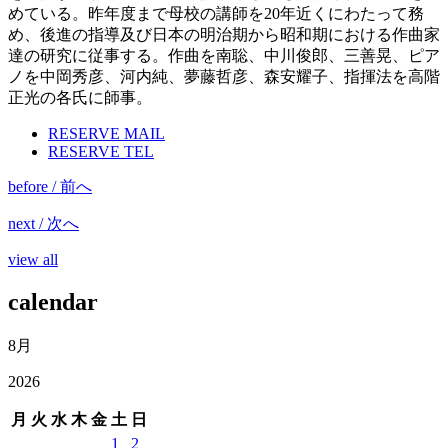
めている。昨年度まで母校の講師を20年近くにわたって務
め、後進の指導及び日本の明治期から昭和期における作曲家
達の研究に従事する。作曲を南聡、中川俊郎、三善晃、ピア
ノを中岡秀彦、河内純、夢藤哲彦、森安耀子、指揮法を高階
正光の各氏に師事。
RESERVE MAIL
RESERVE TEL
before / 前へ
next / 次へ
view all
calendar
8月
2026
月
火
水
木
金
土
日
1
2