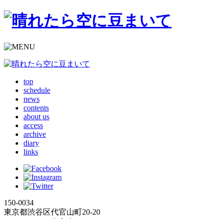
top
schedule
news
contents
about us
access
archive
diary
links
150-0034
東京都渋谷区代官山町20-20