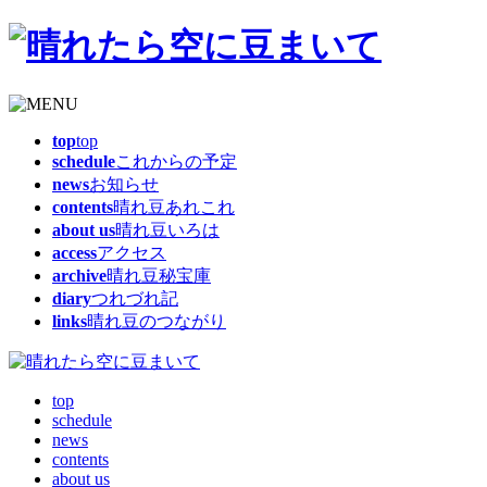
top
top
schedule
これからの予定
news
お知らせ
contents
晴れ豆あれこれ
about us
晴れ豆いろは
access
アクセス
archive
晴れ豆秘宝庫
diary
つれづれ記
links
晴れ豆のつながり
top
schedule
news
contents
about us