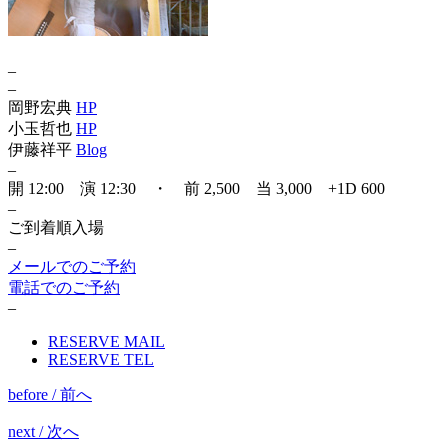
–
–
岡野宏典
HP
小玉哲也
HP
伊藤祥平
Blog
–
開 12:00 演 12:30 ・ 前 2,500 当 3,000 +1D 600
–
ご到着順入場
–
メールでのご予約
電話でのご予約
–
RESERVE MAIL
RESERVE TEL
before / 前へ
next / 次へ