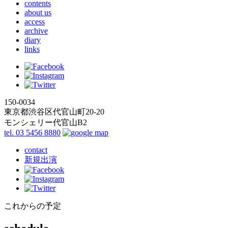
contents
about us
access
archive
diary
links
150-0034
東京都渋谷区代官山町20-20
モンシェリー代官山B2
tel. 03 5456 8880
contact
新規出演
これからの予定