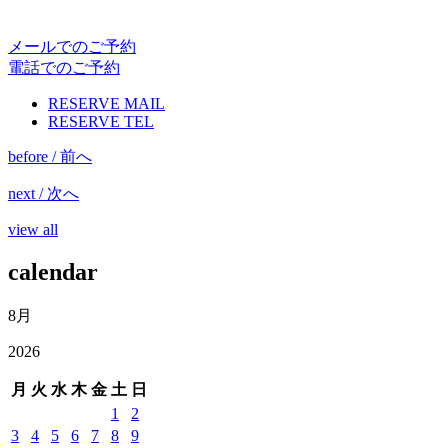
メールでのご予約
電話でのご予約
RESERVE MAIL
RESERVE TEL
before / 前へ
next / 次へ
view all
calendar
8月
2026
月
火
水
木
金
土
日
1
2
3
4
5
6
7
8
9