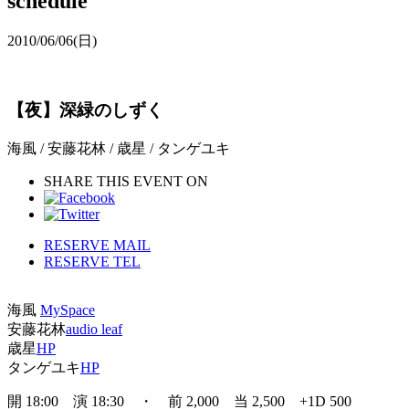
schedule
2010/06/06
(日)
【夜】深緑のしずく
海風 / 安藤花林 / 歳星 / タンゲユキ
SHARE THIS EVENT ON
RESERVE MAIL
RESERVE TEL
海風
MySpace
安藤花林
audio leaf
歳星
HP
タンゲユキ
HP
開 18:00 演 18:30 ・ 前 2,000 当 2,500 +1D 500