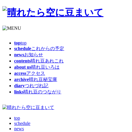
top
top
schedule
これからの予定
news
お知らせ
contents
晴れ豆あれこれ
about us
晴れ豆いろは
access
アクセス
archive
晴れ豆秘宝庫
diary
つれづれ記
links
晴れ豆のつながり
top
schedule
news