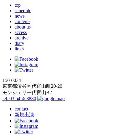
top
schedule
news
contents
about us
access
archive
diary
links
150-0034
東京都渋谷区代官山町20-20
モンシェリー代官山B2
tel. 03 5456 8880
contact
新規出演