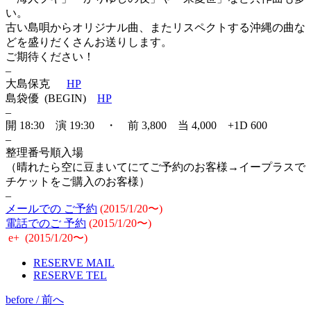
い。
古い島唄からオリジナル曲、またリスペクトする沖縄の曲な
どを盛りだくさんお送りします。
ご期待ください！
–
大島保克
HP
島袋優 (BEGIN)
HP
–
開 18:30 演 19:30 ・ 前 3,800 当 4,000 +1D 600
–
整理番号順入場
（晴れたら空に豆まいてにてご予約のお客様→イープラスで
チケットをご購入のお客様）
–
メールでの ご予約
(2015/1/20〜)
電話でのご 予約
(2015/1/20〜)
e+ (2015/1/20〜)
RESERVE MAIL
RESERVE TEL
before / 前へ