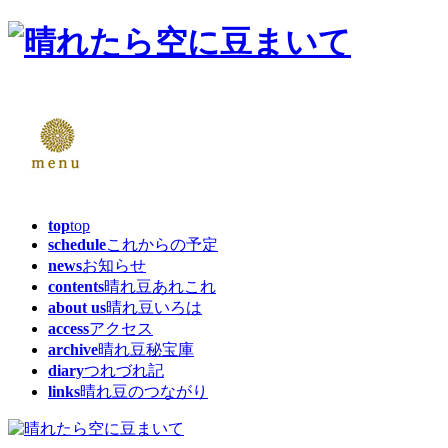
top
top
schedule
これからの予定
news
お知らせ
contents
晴れ豆あれこれ
about us
晴れ豆いろは
access
アクセス
archive
晴れ豆秘宝庫
diary
つれづれ記
links
晴れ豆のつながり