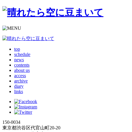
top
schedule
news
contents
about us
access
archive
diary
links
150-0034
東京都渋谷区代官山町20-20