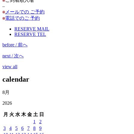
ご到着順入場
–
メールでの ご予約
電話でのご 予約
RESERVE MAIL
RESERVE TEL
before / 前へ
next / 次へ
view all
calendar
8月
2026
月
火
水
木
金
土
日
1
2
3
4
5
6
7
8
9