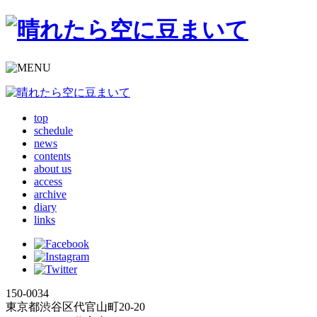
top
schedule
news
contents
about us
access
archive
diary
links
150-0034
東京都渋谷区代官山町20-20