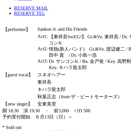
RESERVE MAIL
RESERVE TEL
Sankon Jr. and His Friends
【performer】
Act1:
【東祥吾SwEG!】 Gt.&Vo. 東祥吾 / Dr.
コンJr.
Act2:
情熱(新人バンド) Gt.&Vo. 渡辺健二 / B
田中 貴 / Dr. 小島一浩
Act3:
Dr. サンコンJr. / Ba. 金戸覚 / Key. 高野勲
Key. キハラ龍太郎
【guest vocal】
スネオヘアー
東祥吾
キハラ龍太郎
秋葉正志（from ザ・ビートモーターズ）
【new singer】
安東美里
開 18:30 演 19:30 ・ 前3,000 +1D 500
予約受付開始 ６月13日（日）～
* Sold out