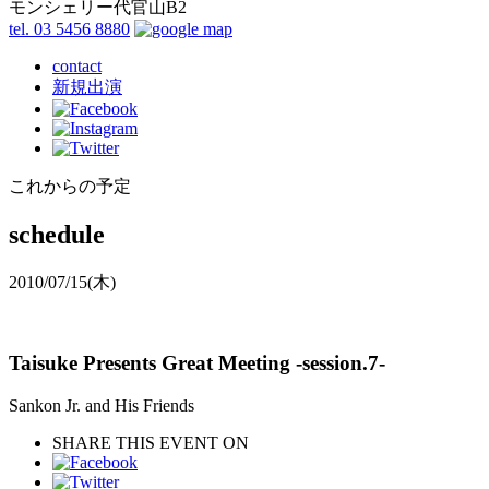
モンシェリー代官山B2
tel. 03 5456 8880
contact
新規出演
これからの予定
schedule
2010/07/15
(木)
Taisuke Presents Great Meeting -session.7-
Sankon Jr. and His Friends
SHARE THIS EVENT ON