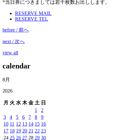
*当日券につきましては若干枚数お出しします。
RESERVE MAIL
RESERVE TEL
before / 前へ
next / 次へ
view all
calendar
8月
2026
月
火
水
木
金
土
日
1
2
3
4
5
6
7
8
9
10
11
12
13
14
15
16
17
18
19
20
21
22
23
24
25
26
27
28
29
30