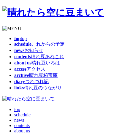
top
top
schedule
これからの予定
news
お知らせ
contents
晴れ豆あれこれ
about us
晴れ豆いろは
access
アクセス
archive
晴れ豆秘宝庫
diary
つれづれ記
links
晴れ豆のつながり
top
schedule
news
contents
about us