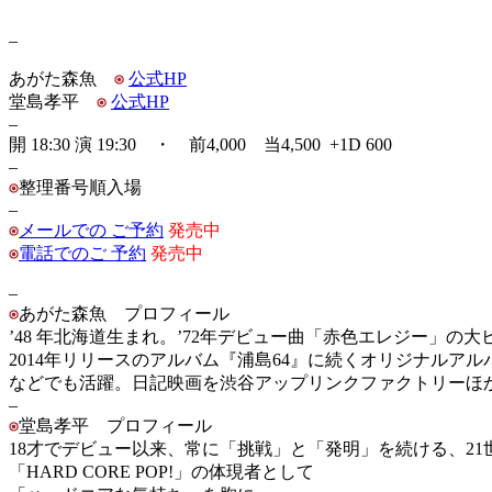
–
あがた森魚
公式HP
堂島孝平
公式HP
–
開 18:30 演 19:30 ・ 前4,000 当4,500 +1D 600
–
整理番号順入場
–
メールでの ご予約
発売中
電話でのご 予約
発売中
–
あがた森魚 プロフィール
’48 年北海道生まれ。’72年デビュー曲「赤色エレジー」
2014年リリースのアルバム『浦島64』に続くオリジナルア
などでも活躍。日記映画を渋谷アップリンクファクトリーほ
–
堂島孝平 プロフィール
18才でデビュー以来、常に「挑戦」と「発明」を続ける、2
「HARD CORE POP!」の体現者として