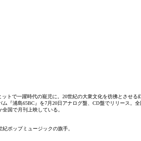
の大ヒットで一躍時代の寵児に。20世紀の大衆文化を彷彿とさ
ルバム『浦島65BC』を7月20日アナログ盤、CD盤でリリース
か全国で月刊上映している。
1世紀ポップミュージックの旗手。